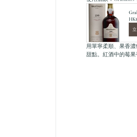
Gra
HK$
立
用單寧柔順、果香濃郁的
甜點。紅酒中的莓果