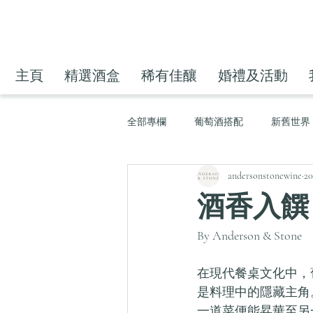
主頁
精選酒盒
稀有佳釀
婚禮及活動
全部專欄
葡萄酒搭配
新舊世界
andersonstonewine
2
酒香入饌
By Anderson & Stone
在現代餐桌文化中，
是料理中的隱藏主角
一道菜便能昇華至另