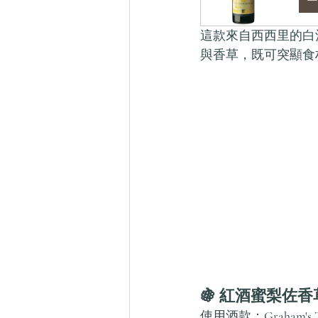
這款來自西西里的白
與香草，既可突顯食
🍇 紅酒蜜梨佐香草雪糕（P
使用酒款：
Graham's 