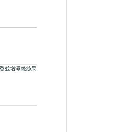
香並增添絲絲果