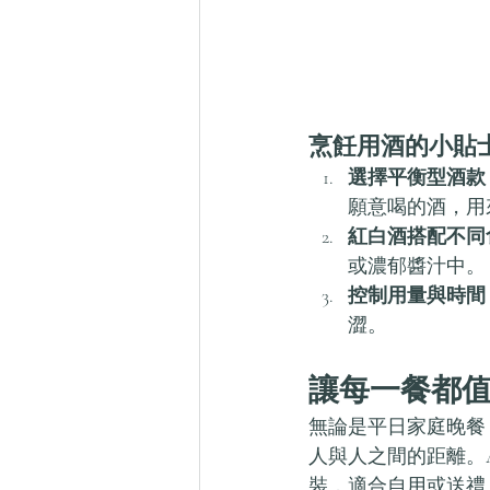
烹飪用酒的小貼
選擇平衡型酒款
願意喝的酒，用
紅白酒搭配不同
或濃郁醬汁中。
控制用量與時間
澀。
讓每一餐都
無論是平日家庭晚餐
人與人之間的距離。An
裝，適合自用或送禮