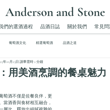
Anderson and Stone
我們的選酒過程
品酒日誌
關於我們
常見問
葡萄酒文化
精選葡萄酒
品酒之道
025年10月23日
讀畢需時 2 分鐘
：用美酒烹調的餐桌魅力
葡萄酒不僅是佐餐良伴，更
。當酒香與食材相互融合，
一層次，釋放出細膩複雜的