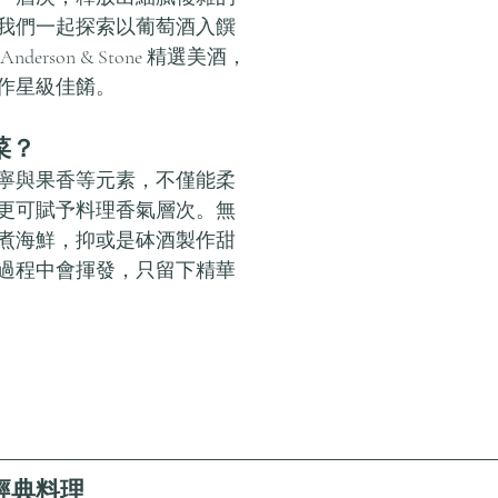
我們一起探索以葡萄酒入饌
erson & Stone 精選美酒，
作星級佳餚。
菜？
寧與果香等元素，不僅能柔
更可賦予料理香氣層次。無
煮海鮮，抑或是砵酒製作甜
過程中會揮發，只留下精華
經典料理