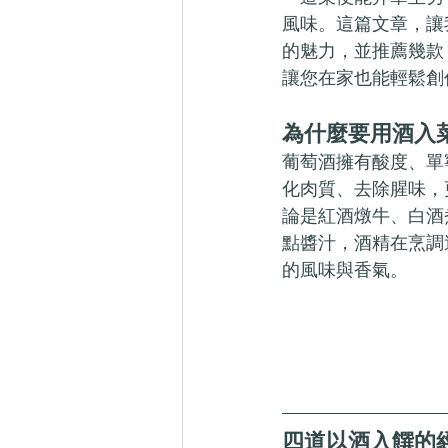
風味。這篇文章，讓
的魅力，並推薦幾款 And
讓您在家也能輕鬆創
為什麼要用酒入
葡萄酒擁有酸度、單
化肉質、去除腥味，
論是紅酒燉牛、白酒
點醬汁，酒精在烹調
的風味與香氣。
四道以酒入饌的