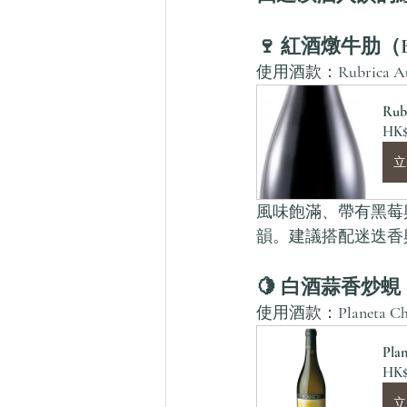
🍷 紅酒燉牛肋（Beef 
使用酒款：
Rubrica A
Rub
HK$
立
風味飽滿、帶有黑莓
韻。建議搭配迷迭香
🍋 白酒蒜香炒蜆（Gar
使用酒款：
Planeta Ch
Plan
HK$
立