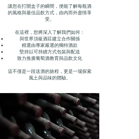
讓您在打開盒子的瞬間，便能了解每瓶酒
的風格與最佳品飲方式，由內而外盡情享
受。
在這裡，您將深入了解我們如何：
與世界頂級酒莊建立合作關係
精選由專家嚴選的獨特酒款
堅持以可持續方式包裝與配送
致力推廣葡萄酒教育與品飲文化
這不僅是一段送酒的旅程，更是一場探索
風土與品味的體驗。