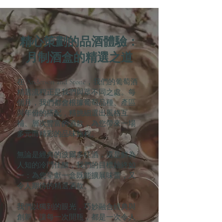
精心策劃的品酒體驗：
月制酒盒的精選之道
在 Anderson and Stone，我們的葡萄酒
精選流程正是我們與眾不同之處。每
個月，我們都會根據葡萄品種、產區
與年份的搭配，精挑細選出風格互
補、層次豐富的酒款，為您帶來一場
多元而精彩的品味旅程。
無論是經典的波爾多紅酒，還是鮮為
人知的冷門佳釀，我們的目標始終如
一：為您呈獻一盒既能擴展味蕾，又
令人期待的精選酒款。
我們以獨到的眼光，巧妙融合經典與
創新，讓每一次開瓶，都是一次令人