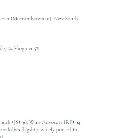
我們提供全港住宅、
貨至其他地區，請電郵至 cs@
絡客戶服務部。
strict (Murrumbateman), New South
h) 95%, Viognier 5%
nuck (JS) 98; Wine Advocate (RP) 94;
nakilla’s flagship, widely praised in
al