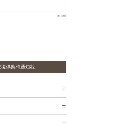
0/100
恢復供應時通知我
7 個工作天內完成送貨。
即享全港免費溫控送貨服務。如需送貨至
dersonandstonewine.com 聯絡客