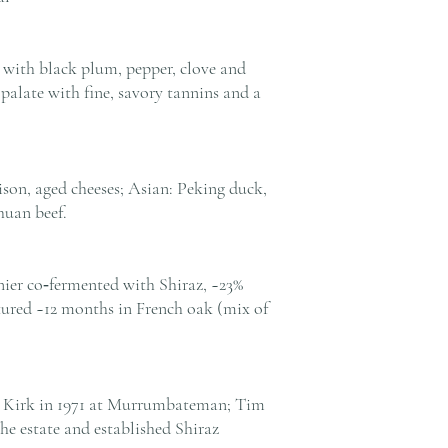
 with black plum, pepper, clove and
 palate with fine, savory tannins and a
ison, aged cheeses; Asian: Peking duck,
huan beef.
nier co‑fermented with Shiraz, ~23%
ured ~12 months in French oak (mix of
n Kirk in 1971 at Murrumbateman; Tim
e estate and established Shiraz