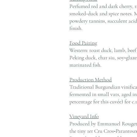
Perfumed red and dark cherry, 
smoked-duck and spice notes. 
powdery tannins, succulent acid
finish.
Food Pairing
Western: roast duck, lamb, bee
Peking duck, char siu, soy‑glaz
marinated fish.
Production Method
Traditional Burgundian vinifica
fermented in small vats, aged i
percentage for this cuvée) for c
Vineyard Info
Produced by Emmanuel Rouget (
the tiny 1er Cru Cros‑Parantoux