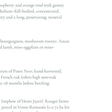
raspberry and orange rind with gamey
Medium–full-bodied, concentrated,
ity and a long, penetrating, mineral
f bourguignon, mushroom risotto. Asian:
ed lamb, miso eggplant or miso-
tion of Pinot Noir; hand-harvested,
n French oak (often high new‑oak
.12–18 months before bottling.
nephew of Henri Jayer). Rouget farms
 parcel in Vosne-Romanée (c.0.72 ha for