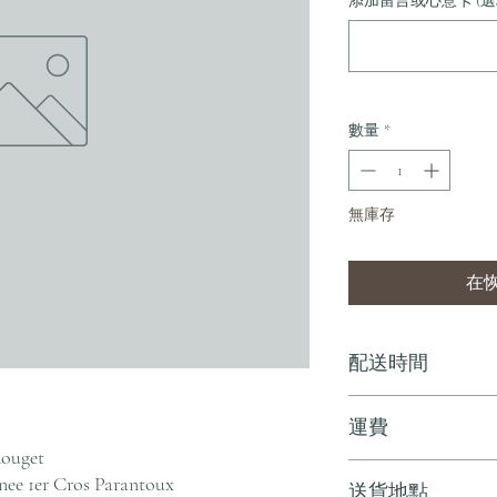
添加留言或心意卡 (選
數量
*
無庫存
在
配送時間
付款後，通常會在 5-
運費
ouget
訂單滿 HK$800 
ee 1er Cros Parantoux
送貨地點
其他地區，請電郵至 cs@an