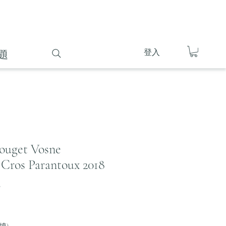
登入
題
uget Vosne
Cros Parantoux 2018
8