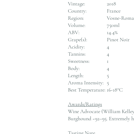
Vintage:
2018
Country:
France
Region:
Vosne-Roman
Volume:
750ml
ABV:
14.4%
Grape(s):
Pinot Noir
Acidity:
4
Tannins:
4
Sweetness:
1
Body:
4
Length:
5
Aroma Intensity:
5
Best Temperature:
16-18°C
Awards/Ratings
Wine Advocate (William Kelley)
Burghound ~92–95. Extremely h
Tasting Note