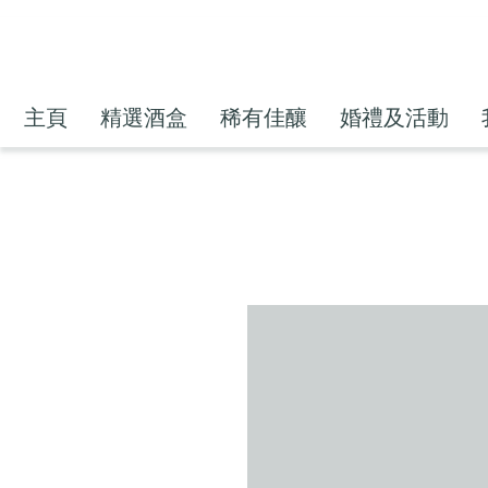
主頁
精選酒盒
稀有佳釀
婚禮及活動