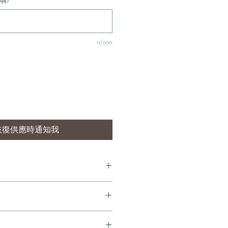
填)
0/100
恢復供應時通知我
7 個工作天內完成送貨。
即享全港免費溫控送貨服務。如需送貨至
dersonandstonewine.com 聯絡客