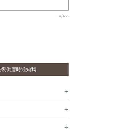
0/100
恢復供應時通知我
7 個工作天內完成送貨。
即享全港免費溫控送貨服務。如需送貨至
dersonandstonewine.com 聯絡客