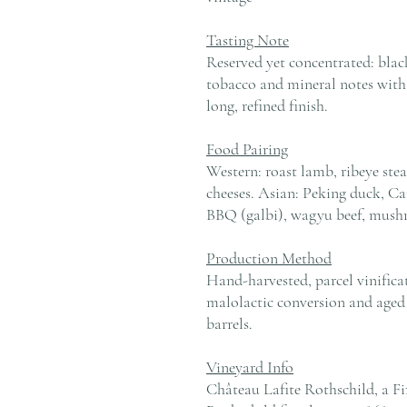
Tasting Note
Reserved yet concentrated: black
tobacco and mineral notes with 
long, refined finish.
Food Pairing
Western: roast lamb, ribeye stea
cheeses. Asian: Peking duck, Ca
BBQ (galbi), wagyu beef, mush
Production Method
Hand-harvested, parcel vinifica
malolactic conversion and age
barrels.
Vineyard Info
Château Lafite Rothschild, a F