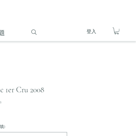
登入
題
ac 1er Cru 2008
8
填)