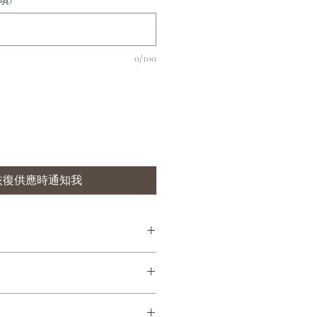
填)
0/100
恢復供應時通知我
7 個工作天內完成送貨。
即享全港免費溫控送貨服務。如需送貨至
dersonandstonewine.com 聯絡客