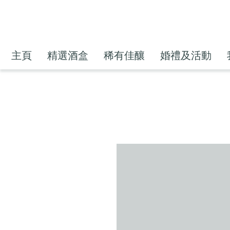
主頁
精選酒盒
稀有佳釀
婚禮及活動