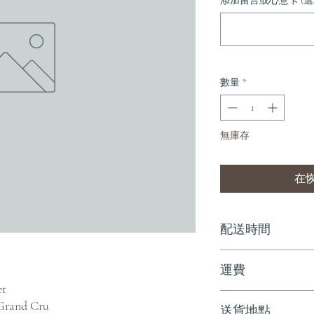
添加留言或心意卡 (選
數量
*
無庫存
在
配送時間
付款後，通常會在 5-
運費
t
訂單滿 HK$800 
Grand Cru
送貨地點
其他地區，請電郵至 cs@an