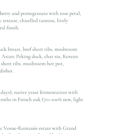
pberry and pomegranate with rose petal,
y texture, chiselled tannins, lively
al finish.
uck breast, beef short ribs, mushroom
 Asian: Peking duck, char siu, Korean
 short ribs, mushroom hot pot,
ishes.
days); native yeast fermentation with
onths in French oak (70–100% new, light
c Vosne-Romanée estate with Grand