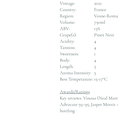
Vintage:
2021
Country:
France
Region:
Vosne-Roman
Volume:
750ml
ABV:
13%
Grape(s):
Pinot Noir
Acidity:
4
Tannins:
4
Sweetness:
1
Body:
4
Length:
5
Aroma Intensity:
5
Best Temperature:
15-17°C
Awards/Ratings
Key reviews: Vinous (Neal Mart
Advocate 93–95; Jasper Morris 
bottling