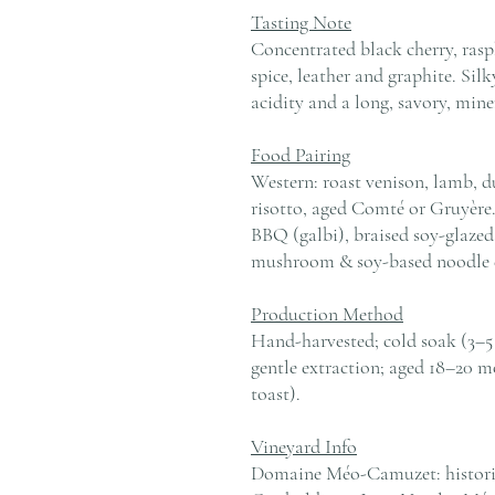
Tasting Note
Concentrated black cherry, ras
spice, leather and graphite. Silk
acidity and a long, savory, miner
Food Pairing
Western: roast venison, lamb, d
risotto, aged Comté or Gruyère.
BBQ (galbi), braised soy-glazed
mushroom & soy-based noodle d
Production Method
Hand-harvested; cold soak (3–5 
gentle extraction; aged 18–20 m
toast).
Vineyard Info
Domaine Méo-Camuzet: histori