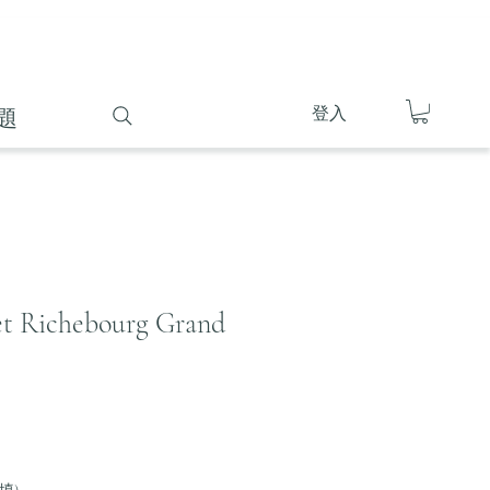
登入
題
 Richebourg Grand