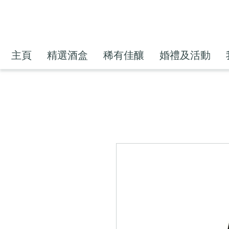
主頁
精選酒盒
稀有佳釀
婚禮及活動