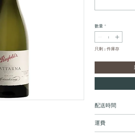
數量
*
只剩 2 件庫存
配送時間
付款後，通常會在 5-
運費
訂單滿 HK$800 