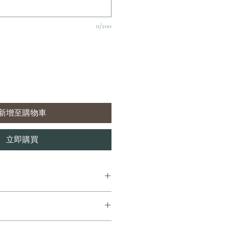
0/100
新增至購物車
立即購買
7 個工作天內完成送貨。
即享全港免費溫控送貨服務。如需送貨至