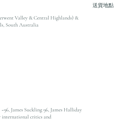
送貨地點
其他地區，請電郵至 cs@an
戶服務部。
erwent Valley & Central Highlands) &
我們提供全港住宅、
貨至其他地區，請電郵至 cs@
ls, South Australia
絡客戶服務部。
~96, James Suckling 96, James Halliday
y international critics and