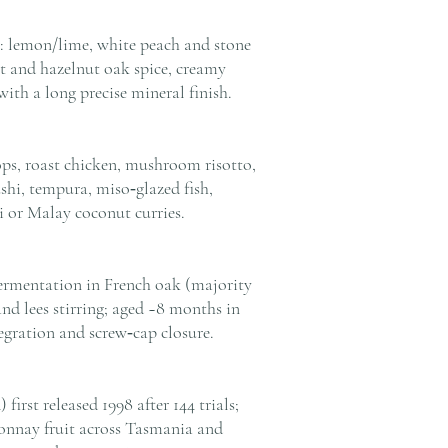
: lemon/lime, white peach and stone
at and hazelnut oak spice, creamy
ith a long precise mineral finish.
lops, roast chicken, mushroom risotto,
shi, tempura, miso‑glazed fish,
 or Malay coconut curries.
fermentation in French oak (majority
nd lees stirring; aged ~8 months in
egration and screw‑cap closure.
first released 1998 after 144 trials;
onnay fruit across Tasmania and