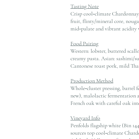
Tasting Note
Crisp cool‑climate Chardonnay
fruit, flinty/mineral core, noug
mid‑palate and vibrant acidity w
Food Pairing
Western: lobster, buttered scal
creamy pasta. Asian: sashimi/su
Cantonese roast pork, mild Thai
Production Method
Whole‑cluster pressing, barrel 
new), malolactic fermentation a
French oak with careful oak int
Vineyard Info
Penfolds flagship white (Bin 144) 
sources top cool‑climate Chard