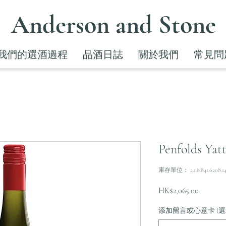
Anderson and Stone
我們的選酒過程
品酒日誌
關於我們
常見問
Penfolds Yat
庫存單位： 2.1.8.841.6208.1
價
HK$2,065.00
格
添加留言或心意卡 (選