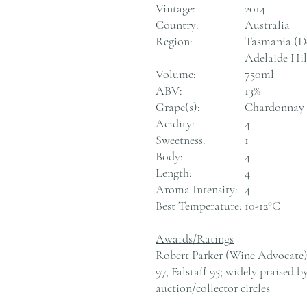
Vintage:
2014
Country:
Australia
Region:
Tasmania (D
Adelaide Hil
Volume:
750ml
ABV:
13%
Grape(s):
Chardonnay
Acidity:
4
Sweetness:
1
Body:
4
Length:
4
Aroma Intensity:
4
Best Temperature:
10-12°C
Awards/Ratings
Robert Parker (Wine Advocate) 
97, Falstaff 95; widely praised b
auction/collector circles