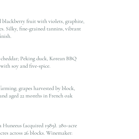
blackberry fruit with violets, graphite,
. Silky, fine-grained tannins, vibrant
inish.
ed cheddar; Peking duck, Korean BBQ
f with soy and five-spice.
arming; grapes harvested by block,
 and aged 22 months in French oak
 Huneeus (acquired 1989). 280-acre
acres across 26 blocks. Winemaker: