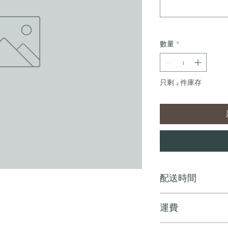
數量
*
只剩 4 件庫存
配送時間
付款後，通常會在 5-
運費
訂單滿 HK$800 