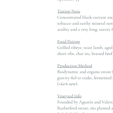
Tasting Note
Concentrated black-currant and 
tobacco and earthy mineral notes
acidity and a very long, savory f
Food Pairing
Grilled ribeye, roast lamb, ag
short ribs, char siu, braised bee
Production Method
Biodynamic and organic estate f
gravity-fed to tanks, fermented
(≈60% new).
Vineyard Info
Founded by Agustín and Valeria
Rutherford estate; 160 planted 