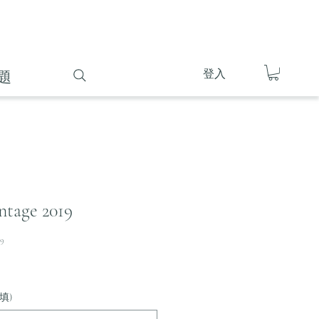
登入
題
ntage 2019
19
填)