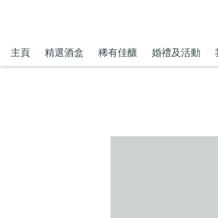
主頁
精選酒盒
稀有佳釀
婚禮及活動