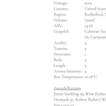
Vintage:
2019
Country:
United State
Region:
Rutherford, 
Volume:
750ml
ABV:
14.5%
Grape(s):
Cabernet Sau
2%, Carmenèr
Acidity:
4
Tannins:
4
Sweetness:
1
Body:
5
Length:
5
Aroma Intensity:
4
Best Temperature:
16-18°C
Awards/Ratings
James Suckling 99; Wine Enthusi
Dunnuck 97; Robert Parker's W
Spectator 93