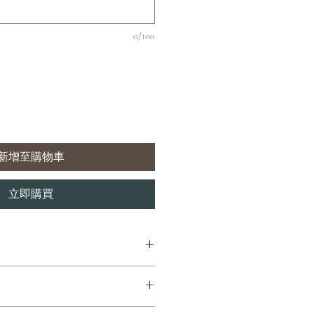
0/100
新增至購物車
立即購買
7 個工作天內完成送貨。
即享全港免費溫控送貨服務。如需送貨至