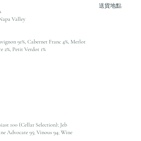
送貨地點
其他地區，請電郵至 cs@an
s
戶服務部。
Napa Valley
我們提供全港住宅、
貨至其他地區，請電郵至 cs@
絡客戶服務部。
vignon 91%, Cabernet Franc 4%, Merlot
e 2%, Petit Verdot 1%
ast 100 (Cellar Selection); Jeb
ine Advocate 95; Vinous 94; Wine