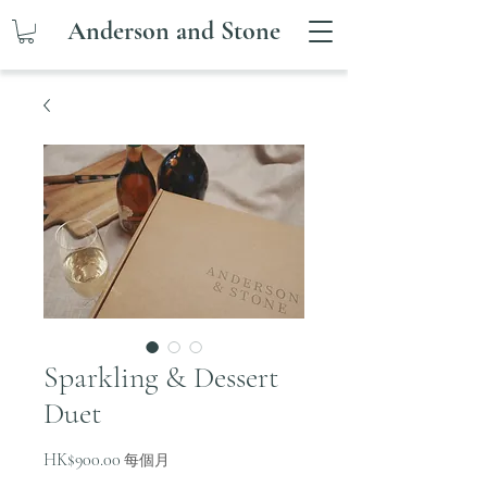
Anderson and Stone
Sparkling & Dessert
Duet
價
HK$900.00
每個月
格