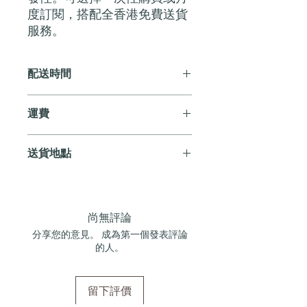
度訂閱，搭配全香港免費送貨
服務。
配送時間
月制酒盒將於付款後下一個月首 10 個
運費
工作天內安排送貨。例如，如您在 1 月
訂閱，您的首箱貨品將於 2 月初送達。
享有全港免費溫控送貨服務。
送貨地點
如單次購買，通常會在 5-7 個工作天內
完成送貨。
我們提供全港住宅、辦公室及活動場地
送貨服務。如需送貨至其他地區，請電
郵至 cs@andersonandstonewine.com 聯絡
尚無評論
客戶服務部。
分享您的意見。 成為第一個發表評論
的人。
留下評價