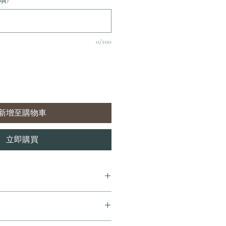
填)
0/100
新增至購物車
立即購買
7 個工作天內完成送貨。
即享全港免費溫控送貨服務。如需送貨至