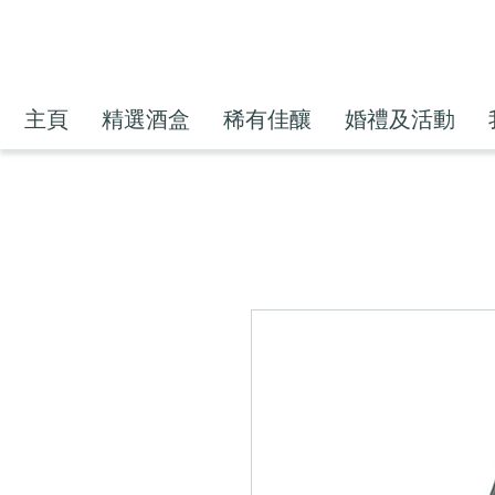
主頁
精選酒盒
稀有佳釀
婚禮及活動