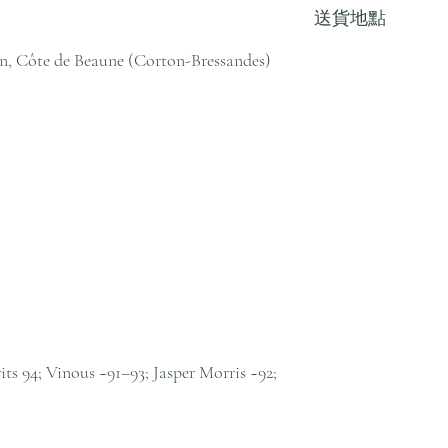
送貨地點
其他地區，請電郵至 cs@an
戶服務部。
, Côte de Beaune (Corton-Bressandes)
我們提供全港住宅、
貨至其他地區，請電郵至 cs@
絡客戶服務部。
ts 94; Vinous ~91–93; Jasper Morris ~92;