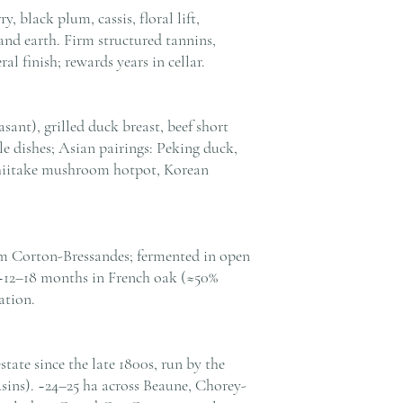
, black plum, cassis, floral lift,
and earth. Firm structured tannins,
al finish; rewards years in cellar.
ant), grilled duck breast, beef short
e dishes; Asian pairings: Peking duck,
 shiitake mushroom hotpot, Korean
m Corton-Bressandes; fermented in open
 ~12–18 months in French oak (≈50%
ation.
tate since the late 1800s, run by the
sins). ~24–25 ha across Beaune, Chorey-