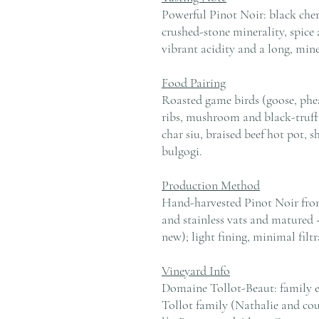
Powerful Pinot Noir: black cherry
crushed-stone minerality, spice 
vibrant acidity and a long, miner
Food Pairing
Roasted game birds (goose, pheas
ribs, mushroom and black-truffl
char siu, braised beef hot pot,
bulgogi.
Production Method
Hand-harvested Pinot Noir fro
and stainless vats and matured
new); light fining, minimal filtr
Vineyard Info
Domaine Tollot-Beaut: family es
Tollot family (Nathalie and cou