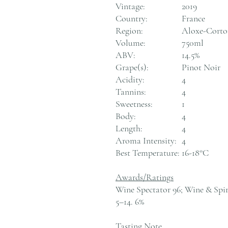
Vintage:
2019
Country:
France
Region:
Aloxe-Corton
Volume:
750ml
ABV:
14.5%
Grape(s):
Pinot Noir
Acidity:
4
Tannins:
4
Sweetness:
1
Body:
4
Length:
4
Aroma Intensity:
4
Best Temperature:
16-18°C
Awards/Ratings
Wine Spectator 96; Wine & Spiri
5–14. 6%
Tasting Note