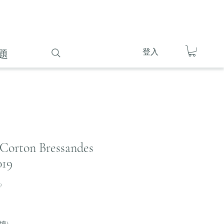
登入
題
 Corton Bressandes
019
9