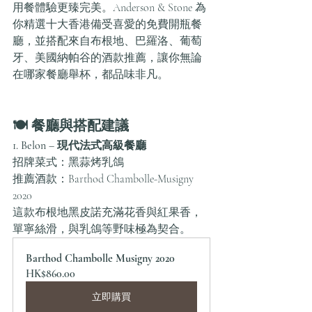
用餐體驗更臻完美。Anderson & Stone 為
你精選十大香港備受喜愛的免費開瓶餐
廳，並搭配來自布根地、巴羅洛、葡萄
牙、美國納帕谷的酒款推薦，讓你無論
在哪家餐廳舉杯，都品味非凡。
🍽 餐廳與搭配建議
1. Belon – 現代法式高級餐廳
招牌菜式：黑蒜烤乳鴿
推薦酒款：Barthod Chambolle-Musigny 
2020
這款布根地黑皮諾充滿花香與紅果香，
單寧絲滑，與乳鴿等野味極為契合。
Barthod Chambolle Musigny 2020
HK$860.00
立即購買