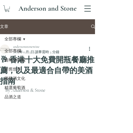
Anderson and Stone
文章
全部專欄
andersonstonewine
全部專欄
2025年12月3日
讀畢需時 3 分鐘
🥂 香港十大免費開瓶餐廳推
葡萄酒搭配
薦，以及最適合自帶的美酒
新舊世界
葡萄酒文化
指南
精選葡萄酒
By Anderson & Stone
品酒之道