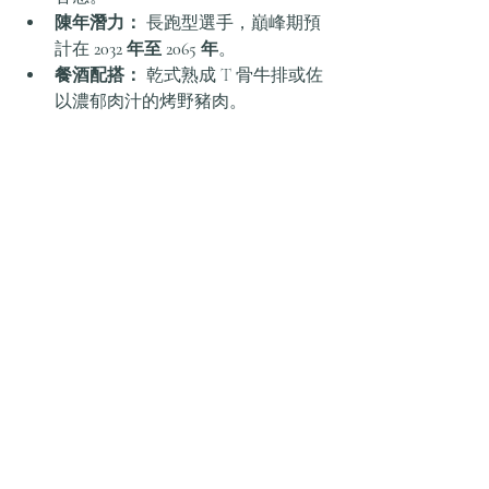
陳年潛力：
 長跑型選手，巔峰期預
計在 
2032 年至 2065 年
。
餐酒配搭：
 乾式熟成 T 骨牛排或佐
以濃郁肉汁的烤野豬肉。