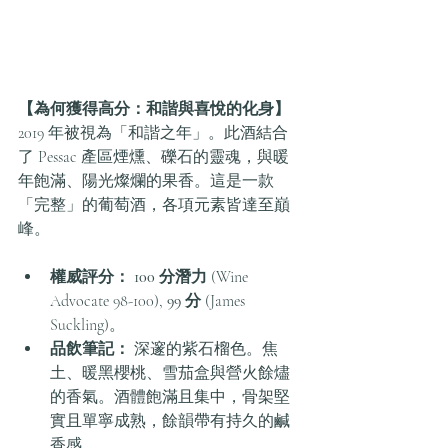
【為何獲得高分：和諧與喜悅的化身】
2019 年被視為「和諧之年」。此酒結合
了 Pessac 產區煙燻、礫石的靈魂，與暖
年飽滿、陽光燦爛的果香。這是一款
「完整」的葡萄酒，各項元素皆達至巔
峰。
權威評分：
100 分潛力
 (Wine 
Advocate 98-100), 
99 分
 (James 
Suckling)。
品飲筆記：
 深邃的紫石榴色。焦
土、暖黑櫻桃、雪茄盒與營火餘燼
的香氣。酒體飽滿且集中，骨架堅
實且單寧成熟，餘韻帶有持久的鹹
香感。