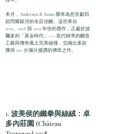
本月，
Anderson & Stone
 榮幸為您呈獻四
款閃耀銀河的名莊佳釀。這些來自 
2016、2018 與 2019 年份的傑作，正處於波
爾多的「黃金時代」——當代精準的釀造
工藝與傳奇風土完美碰撞，交織出多款
獲得 100 分滿分盛讚的傳世之作。
1. 波美侯的鐵拳與絲絨：卓
多內莊園 (Château 
Trotanoy) 2018