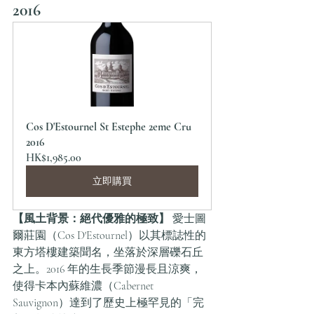
2016
Cos D'Estournel St Estephe 2eme Cru 
2016
HK$1,985.00
立即購買
【風土背景：絕代優雅的極致】
 愛士圖
爾莊園（Cos D'Estournel）以其標誌性的
東方塔樓建築聞名，坐落於深層礫石丘
之上。2016 年的生長季節漫長且涼爽，
使得卡本內蘇維濃（Cabernet 
Sauvignon）達到了歷史上極罕見的「完