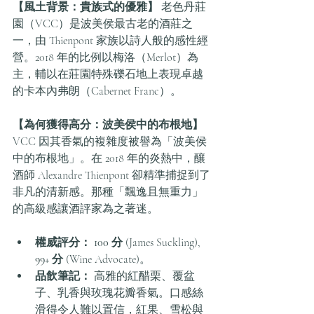
【風土背景：貴族式的優雅】
 老色丹莊
園（VCC）是波美侯最古老的酒莊之
一，由 Thienpont 家族以詩人般的感性經
營。2018 年的比例以梅洛（Merlot）為
主，輔以在莊園特殊礫石地上表現卓越
的卡本內弗朗（Cabernet Franc）。
【為何獲得高分：波美侯中的布根地】
VCC 因其香氣的複雜度被譽為「波美侯
中的布根地」。在 2018 年的炎熱中，釀
酒師 Alexandre Thienpont 卻精準捕捉到了
非凡的清新感。那種「飄逸且無重力」
的高級感讓酒評家為之著迷。
權威評分：
100 分
 (James Suckling), 
99+ 分
 (Wine Advocate)。
品飲筆記：
 高雅的紅醋栗、覆盆
子、乳香與玫瑰花瓣香氣。口感絲
滑得令人難以置信，紅果、雪松與