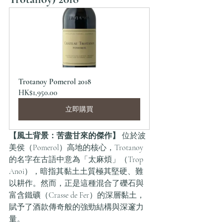
Trotanoy Pomerol 2018
HK$1,950.00
立即購買
【風土背景：苦盡甘來的傑作】
 位於波
美侯（Pomerol）高地的核心，Trotanoy 
的名字在古語中意為「太麻煩」（Trop 
Anoi），暗指其黏土土質極其堅硬、難
以耕作。然而，正是這種混合了礫石與
富含鐵礦（Crasse de Fer）的深層黏土，
賦予了酒款傳奇般的強勁結構與深邃力
量。