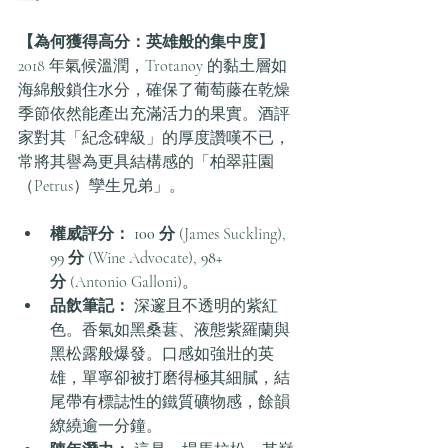
【為何獲得高分：英雄般的集中度】
2018 年氣候溫潤，Trotanoy 的黏土層如
海綿般鎖住水分，確保了葡萄藤在乾燥
季節依然能產出充滿活力的果實。酒評
家對其「紀念碑級」的厚度讚嘆不已，
常將其譽為更具結構感的「柏翠莊園
（Petrus）孿生兄弟」。
權威評分：
100 分
 (James Suckling), 
99 分
 (Wine Advocate), 
98+ 
分
 (Antonio Galloni)。
品飲筆記：
 深邃且不透明的紫紅
色。香氣如黑桑葚、液態紫羅蘭與
黑松露般爆發。口感如強壯的英
雄，單寧卻被打磨得極其細膩，結
尾帶有標誌性的鐵質礦物感，餘韻
繚繞逾一分鐘。