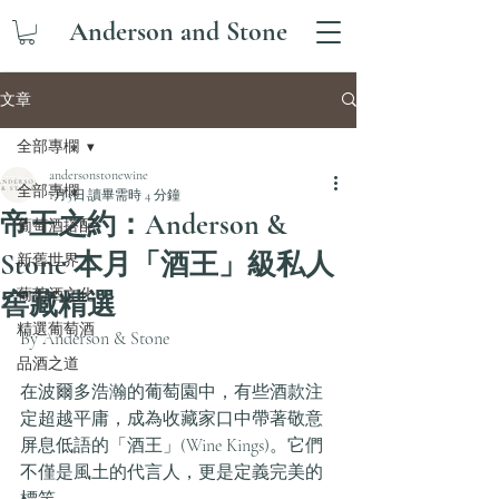
Anderson and Stone
文章
全部專欄
andersonstonewine
全部專欄
1月5日
讀畢需時 4 分鐘
帝王之約：Anderson &
葡萄酒搭配
Stone 本月「酒王」級私人
新舊世界
葡萄酒文化
窖藏精選
精選葡萄酒
By Anderson & Stone 
品酒之道
在波爾多浩瀚的葡萄園中，有些酒款注
定超越平庸，成為收藏家口中帶著敬意
屏息低語的「酒王」(Wine Kings)。它們
不僅是風土的代言人，更是定義完美的
標竿。