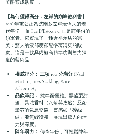
美酚類成熟度」。
【為何獲得高分：左岸的巔峰教科書】
2016 年被公認為波爾多左岸最偉大的現
代年份，而 Cos D’Estournel 正是該年份的
領軍者。它實現了一種近乎矛盾的完
美：驚人的濃郁度卻配搭著清爽的酸
度。這是一款具備極高精準度與智力深
度的藝術品。
權威評分：
三項 100 分滿分
 (Neal 
Martin, James Suckling, Wine 
Advocate)。
品飲筆記：
 純粹而優雅。黑醋栗甜
酒、異域香料（八角與孜然）及鉛
筆芯的氣息交織。質感如「碎絲
綢」般無縫銜接，展現出驚人的活
力與深度。
陳年潛力：
 傳奇年份，可輕鬆陳年 