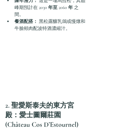
陳年潛力：
 這是一場馬拉松，其巔
峰期預計在 
2030 年至 2060 年
 之
間。
餐酒配搭：
 黑松露釀乳鴿或慢燉和
牛臉頰肉配波特酒濃縮汁。
2. 聖愛斯泰夫的東方宮
殿：愛士圖爾莊園 
(Château Cos D’Estournel) 