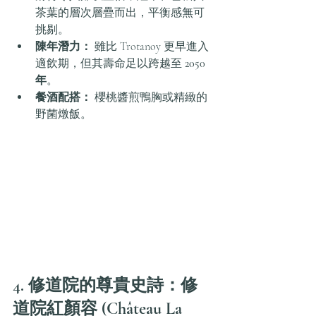
茶葉的層次層疊而出，平衡感無可
挑剔。
陳年潛力：
 雖比 Trotanoy 更早進入
適飲期，但其壽命足以跨越至 
2050 
年
。
餐酒配搭：
 櫻桃醬煎鴨胸或精緻的
野菌燉飯。
4. 修道院的尊貴史詩：修
道院紅顏容 (Château La 