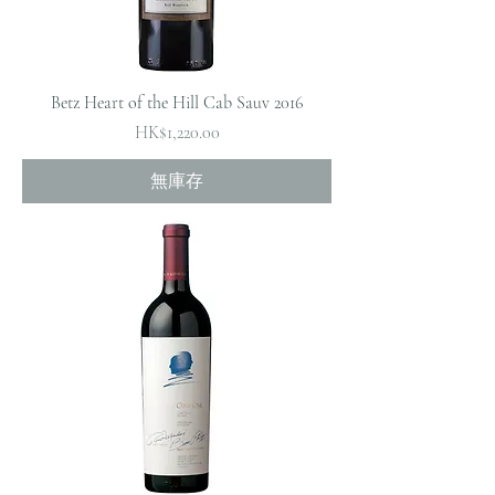
Betz Heart of the Hill Cab Sauv 2016
價格
HK$1,220.00
無庫存