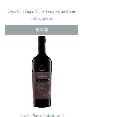
Opus One Napa Valley (2022 Release) 2016
價格
HK$27,460.00
無庫存
Joseph Phelps Insignia 2016