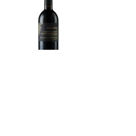
Paul Hobbs Napa Cabernet Sauvignon Las
PiedrasW/ Box 2015
價格
HK$2,775.00
新增至購物車