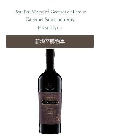
Beaulieu Vineyard Georges de Latour
Cabernet Sauvignon 2015
價格
HK$1,665.00
新增至購物車