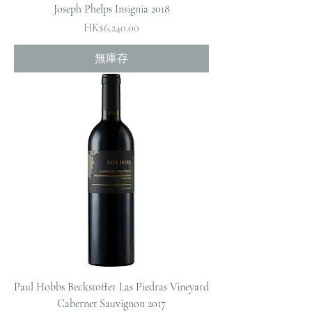
Joseph Phelps Insignia 2018
價格
HK$6,240.00
無庫存
Paul Hobbs Beckstoffer Las Piedras Vineyard
Cabernet Sauvignon 2017