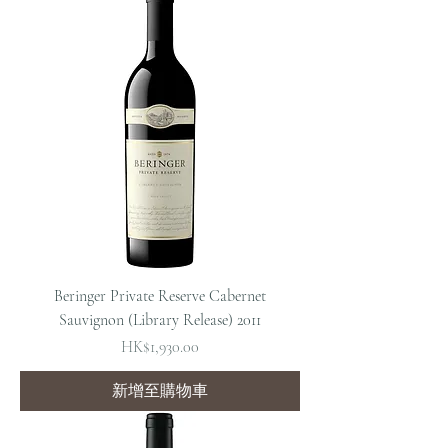
Beringer Private Reserve Cabernet
Sauvignon (Library Release) 2011
價格
HK$1,930.00
新增至購物車