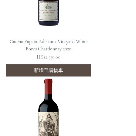
Catena Zapata Adrianna Vineyard White
Bones Chardonnay 2020
價格
HK$2,330.00
新增至購物車