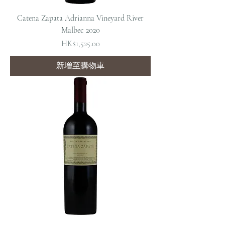
Catena Zapata Adrianna Vineyard River
Malbec 2020
價格
HK$1,525.00
新增至購物車