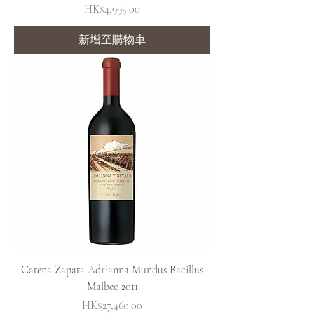
價格
HK$4,995.00
新增至購物車
Catena Zapata Adrianna Mundus Bacillus
Malbec 2011
價格
HK$27,460.00