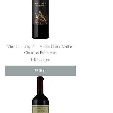
Vina Cobos by Paul Hobbs Cobos Malbec
Chanares Estate 2015
價格
HK$3,715.00
無庫存