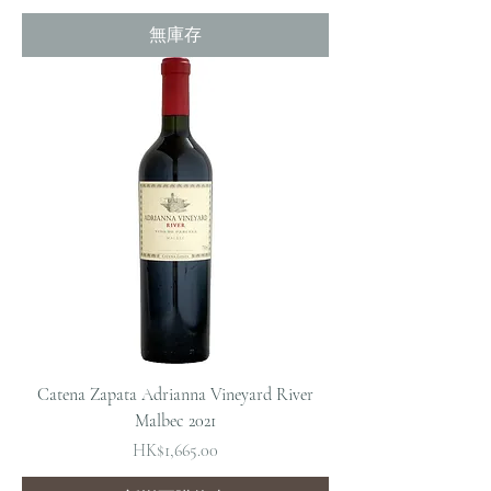
無庫存
Catena Zapata Adrianna Vineyard River
Malbec 2021
價格
HK$1,665.00