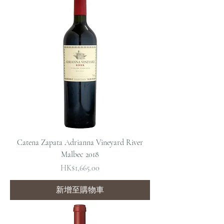
Catena Zapata Adrianna Vineyard River
Malbec 2018
價格
HK$1,665.00
新增至購物車