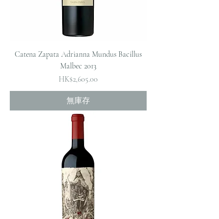
Catena Zapata Adrianna Mundus Bacillus
Malbec 2013
價格
HK$2,605.00
無庫存