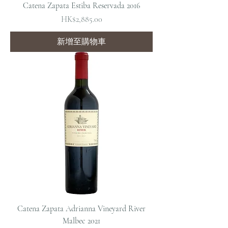
Catena Zapata Estiba Reservada 2016
價格
HK$2,885.00
新增至購物車
Catena Zapata Adrianna Vineyard River
Malbec 2021