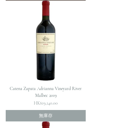
Catena Zapata Adrianna Vineyard River
Malbec 2019
價格
HK$19,140.00
無庫存