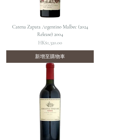
Catena Zapata Argentino Malbec (2024
Release) 2004
價格
HK$1,320.00
新增至購物車