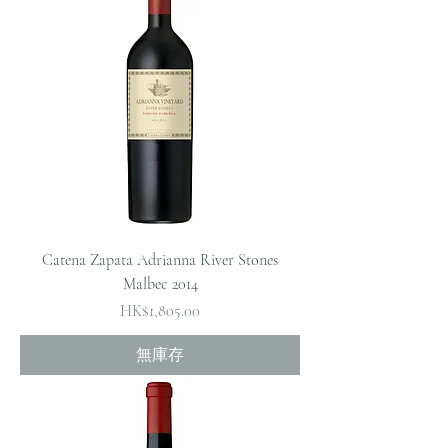
Catena Zapata Adrianna River Stones
Malbec 2014
價格
HK$1,805.00
無庫存