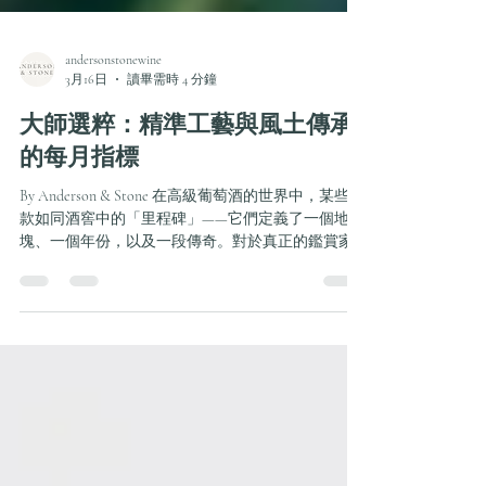
andersonstonewine
3月16日
讀畢需時 4 分鐘
大師選粹：精準工藝與風土傳承
的每月指標
By Anderson & Stone 在高級葡萄酒的世界中，某些酒
款如同酒窖中的「里程碑」——它們定義了一個地
塊、一個年份，以及一段傳奇。對於真正的鑑賞家
而言，葡萄酒不僅是奢侈品，更是一份記錄了地理
與時間的流動檔案。 本月，憑藉我們團隊 合共超過
百年的專業經驗 ，我們跳脫主流視野，為您選出四
款代表各自風土巔峰的作品。從納帕谷陽光普照的
礫石灘，到伯恩丘（Côte de Beaune）神聖的石灰岩
坡地，這些選擇定義了 Anderson & Stone 對卓越的標
準。 1. 稀世珍寶：Fontaine-Gagnard Criots-Bâtard-
Montrachet Grand Cru 2020 風土與歷史 Criots-Bâtard-