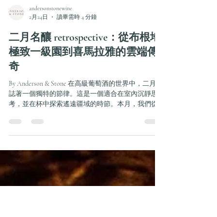
andersonstonewine
2月24日
讀畢需時 4 分鐘
二月名釀 retrospective：從布根地
極致一級園到喜馬拉雅的雲端傳
奇
By Anderson & Stone 在高級葡萄酒的世界中，二月標
誌著一個獨特的節律。這是一個適合在室內沉靜思
考，並在杯中探索遙遠疆域的時節。本月，我們從
全球地標中篩選出六款傑作，它們不僅代表了各自
產區的技術巔峰，更捕捉了特定年份的靈魂。從葡
萄牙被時間遺忘的老藤，到海拔兩千米的雲端新
星，這是一場關於卓越與純粹的對話。 1. 阿連特茹
的歲月積澱：Tapada do Chaves Vinhas Velhas 2011 風
土脈絡 在葡萄牙阿連特茹（Alentejo）產區，Tapada
do Chaves 是一座被時光厚待的莊園。產自花崗岩斜